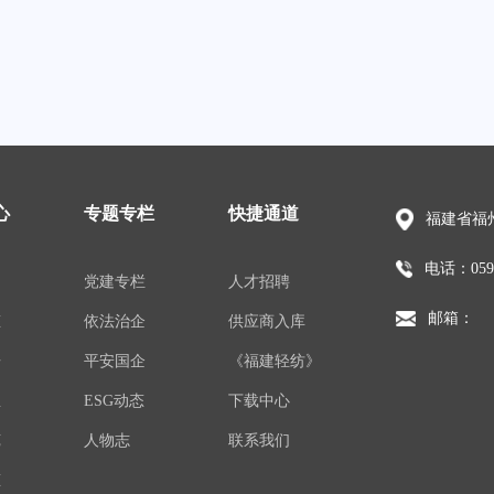
心
专题专栏
快捷通道
福建省福州
电话：0591
闻
党建专栏
人才招聘
邮箱：
态
依法治企
供应商入库
告
平安国企
《福建轻纺》
息
ESG动态
下载中心
苑
人物志
联系我们
态