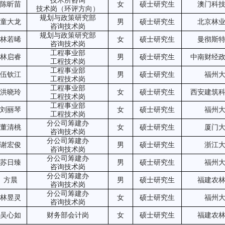
技术所咨询
陈昕苗
女
硕士研究生
澳门科
技术岗（环评方向）
规划与政策研究部
童大龙
男
硕士研究生
北京林
咨询技术岗
规划与政策研究部
林若晞
女
硕士研究生
曼彻斯
咨询技术岗
工程事业部
林启睿
男
硕士研究生
中南财经
工程技术岗
工程事业部
伍钦江
男
硕士研究生
福州
工程技术岗
工程事业部
洪晓玲
女
硕士研究生
西安建筑
工程技术岗
工程事业部
刘丽琴
女
硕士研究生
福州
工程技术岗
分公司筹建办
董清桃
女
硕士研究生
厦门
咨询技术岗
分公司筹建办
谢宏俊
男
硕士研究生
浙江
咨询技术岗
分公司筹建办
苏日臻
男
硕士研究生
福州
咨询技术岗
分公司筹建办
方晨
男
硕士研究生
福建农
咨询技术岗
分公司筹建办
林昱灵
女
硕士研究生
福州
咨询技术岗
吴心如
财务部会计岗
女
硕士研究生
福建农