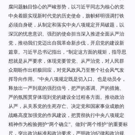
腐问题触目惊心的严峻形势，以习近平同志为核心的党
中央着眼实现新时代党的历史使命，旗帜鲜明强调打铁
必须自身硬，从制定和落实中央八项规定开局破题，以
深沉的忧患意识、强烈的使命担当深入推进全面从严治
党，推动我们党迈出自我革命新步伐，开启党的建设新
篇章。习近平总书记指出，“制定这方面的规矩，指导思
想就是从严要求，体现党要管党、从严治党，对人民群
众期盼作出积极回应，对党风政风乃至整个社会风气发
挥导向作用。”中央八项规定既是切入口、也是动员令，
释放出一严到底的强烈信号，把严的基调、严的措施、
严的氛围贯穿体现到党的建设全过程各方面。推动政治
从严，从关系党的生死存亡、决定党和国家事业成败的
战略高度加强党的作风建设，把贯彻执行中央八项规定
精神作为检验拥护“两个确立”、做到“两个维护”的重要标
尺，突出政治标准和政治要求，严明政治纪律和政治规