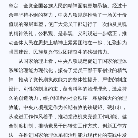
坚定，全党全国各族人民的精神面貌更加昂扬。经过十
余年坚持不懈的努力，中央八项规定推动了一场关于价
值观的深层重塑，使广大党员干部进行了一次触及灵魂
的精神洗礼，公私观、是非观、义利观进一步端正，推
动全体人民在思想上精神上紧紧团结在一起，汇聚起为
强国建设、民族复兴伟业团结奋斗的磅礴伟力。
从国家治理上看，中央八项规定促进了国家治理体
系和治理能力现代化，振奋了党员干部干事创业的精气
神，推动了党长期执政能力的整体性提升。严密的制度
设计、刚性的制度约束，蕴含科学的治理理念，激发持
久的创造活力，维护和谐的社会秩序，释放强大的治理
效能。中央八项规定作为长期有效的铁规矩、硬杠杠，
从改进工作作风着手，推动党政机关完善工作职能、健
全制度机制，推动党员干部转变工作方式、创新工作方
法，在推进国家治理体系和治理能力现代化的实践中发