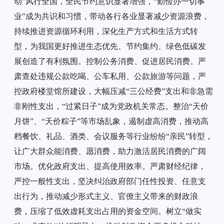
动”风行全国，全民节约意识显著增强，“勤俭办一切事
业”成为共识和习惯，带动各行各业显著减少资源浪费，
持续推进资源循环利用，深化生产方式和生活方式转
型，为我国更好推进生态优先、节约集约、绿色低碳发
展创造了有利氛围。控制公务消费、促进居民消费。严
肃查处违规公款吃喝、公车私用、公款旅游等问题，严
控政府楼堂馆所建设，大幅压减“三公经费”支出和非急需
非刚性支出，“过紧日子”成为党政机关常态。整治“天价
月饼”、“天价粽子”等市场乱象，遏制虚高消费，推动高
档餐饮、礼品、酒类、会议服务等行业纷纷“亲民”转型，
让广大群众能消费、愿消费，助力激活居民消费的广阔
市场。优化政府支出、提高使用效率。严肃财经纪律，
严控一般性支出，坚决纠治政府部门任性投资、任意支
出行为，推动减少形式主义、官僚主义带来的财政浪
费，压缩了低效虚耗支出占用的资金空间。树立“做实