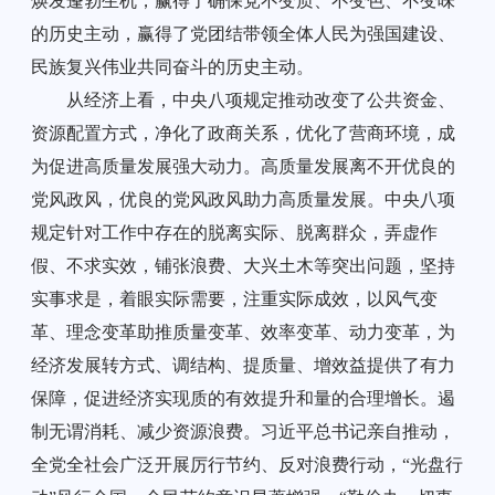
焕发蓬勃生机，赢得了确保党不变质、不变色、不变味
的历史主动，赢得了党团结带领全体人民为强国建设、
民族复兴伟业共同奋斗的历史主动。
从经济上看，中央八项规定推动改变了公共资金、
资源配置方式，净化了政商关系，优化了营商环境，成
为促进高质量发展强大动力。高质量发展离不开优良的
党风政风，优良的党风政风助力高质量发展。中央八项
规定针对工作中存在的脱离实际、脱离群众，弄虚作
假、不求实效，铺张浪费、大兴土木等突出问题，坚持
实事求是，着眼实际需要，注重实际成效，以风气变
革、理念变革助推质量变革、效率变革、动力变革，为
经济发展转方式、调结构、提质量、增效益提供了有力
保障，促进经济实现质的有效提升和量的合理增长。遏
制无谓消耗、减少资源浪费。习近平总书记亲自推动，
全党全社会广泛开展厉行节约、反对浪费行动，“光盘行