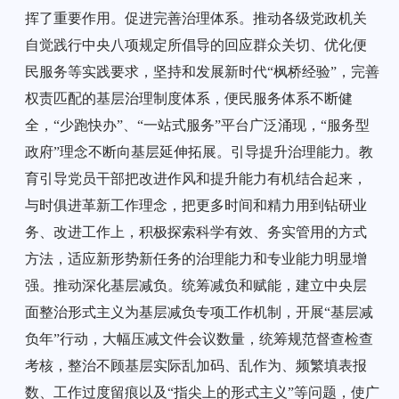
挥了重要作用。促进完善治理体系。推动各级党政机关
自觉践行中央八项规定所倡导的回应群众关切、优化便
民服务等实践要求，坚持和发展新时代“枫桥经验”，完善
权责匹配的基层治理制度体系，便民服务体系不断健
全，“少跑快办”、“一站式服务”平台广泛涌现，“服务型
政府”理念不断向基层延伸拓展。引导提升治理能力。教
育引导党员干部把改进作风和提升能力有机结合起来，
与时俱进革新工作理念，把更多时间和精力用到钻研业
务、改进工作上，积极探索科学有效、务实管用的方式
方法，适应新形势新任务的治理能力和专业能力明显增
强。推动深化基层减负。统筹减负和赋能，建立中央层
面整治形式主义为基层减负专项工作机制，开展“基层减
负年”行动，大幅压减文件会议数量，统筹规范督查检查
考核，整治不顾基层实际乱加码、乱作为、频繁填表报
数、工作过度留痕以及“指尖上的形式主义”等问题，使广