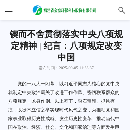
锲而不舍贯彻落实中央八项规
定精神 | 纪言：八项规定改变
中国
发布时间：2025-09-05 11:33:37
党的十八大一闭幕，以习近平同志为核心的党中央
就制定中央政治局关于改进工作作风、密切联系群众的
八项规定，以身作则、以上率下，踏石留印、抓铁有
痕，以徙木立信之举实现时代风气之变，为推动党和国
家事业取得历史性成就、发生历史性变革，推动当代中
国在政治、经济、社会、文化和国家治理等方面发生巨