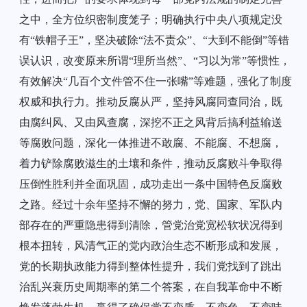
之中，全方位织密制度笼子；明确执行中央八项规定没
有“铁帽子王”，坚决破除“法不责众”、“大到不能倒”等错
误认识，改变原来所谓“理所当然”、“习以为常”等惯性，
有效解决“几百个文件管不住一张嘴”等难题，强化了制度
权威和执行力。推动反腐从严，坚持风腐同查同治，既
由腐纠风、又由风查腐，深挖不正之风背后搞利益输送
等腐败问题，深化一体推进不敢腐、不能腐、不想腐，
着力铲除腐败滋生的土壤和条件，推动反腐败斗争取得
压倒性胜利并全面巩固，成功走出一条中国特色反腐败
之路。经过十余年坚持不懈的努力，党、国家、军队内
部存在的严重隐患得到清除，管党治党宽松软状况得到
根本扭转，风清气正的党内政治生态不断形成和发展，
党的长期执政能力得到整体性提升，我们党找到了跳出
治乱兴衰历史周期率的第二个答案，在自我革命中不断